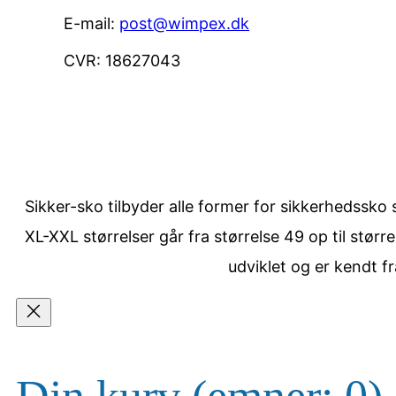
E-mail:
post@wimpex.dk
CVR: 18627043
Sikker-sko tilbyder alle former for sikkerhedssko s
XL-XXL størrelser går fra størrelse 49 op til stø
udviklet og er kendt f