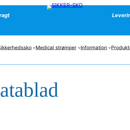
fragt
Leveri
Sikkerhedssko
Medical strømper
Information
Produkt
atablad