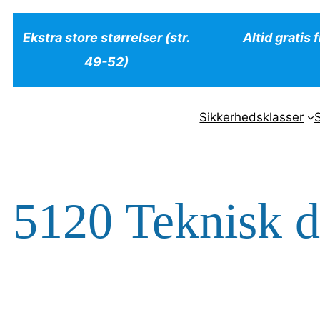
Spring
Ekstra store størrelser (str.
Altid gratis 
til
49-52)
indhold
Sikkerhedsklasser
5120 Teknisk d