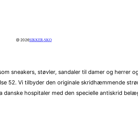
@ 2026
SIKKER-SKO
om sneakers, støvler, sandaler til damer og herrer ogs
rrelse 52. Vi tilbyder den originale skridhæmmende str
ra danske hospitaler med den specielle antiskrid belæ