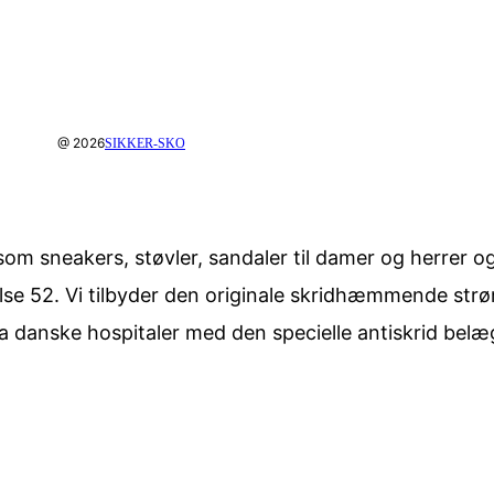
@ 2026
SIKKER-SKO
om sneakers, støvler, sandaler til damer og herrer ogs
rrelse 52. Vi tilbyder den originale skridhæmmende str
ra danske hospitaler med den specielle antiskrid belæ