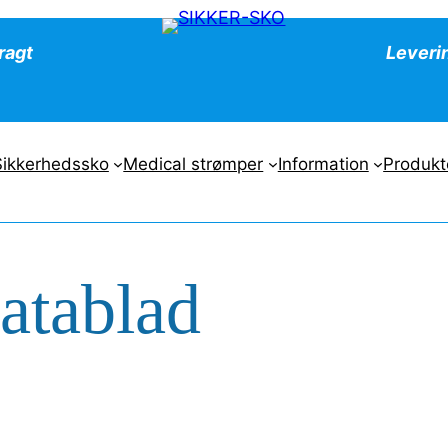
fragt
Leveri
Sikkerhedssko
Medical strømper
Information
Produkt
atablad