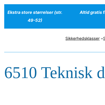
Spring
Ekstra store størrelser (str.
Altid gratis 
til
49-52)
indhold
Sikkerhedsklasser
6510 Teknisk d