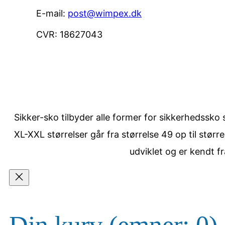
E-mail:
post@wimpex.dk
CVR: 18627043
Sikker-sko tilbyder alle former for sikkerhedssko s
XL-XXL størrelser går fra størrelse 49 op til stø
udviklet og er kendt f