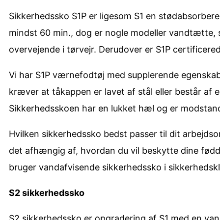
Sikkerhedssko S1P er ligesom S1 en stødabsorbere
mindst 60 min., dog er nogle modeller vandtætte, s
overvejende i tørvejr. Derudover er S1P certifice
Vi har S1P værnefodtøj med supplerende egenskaber
kræver at tåkappen er lavet af stål eller består a
Sikkerhedsskoen har en lukket hæl og er modstandsdy
Hvilken sikkerhedssko bedst passer til dit arbejdsom
det afhængig af, hvordan du vil beskytte dine fødde
bruger vandafvisende sikkerhedssko i sikkerhedskla
S2 sikkerhedssko
S2 sikkerhedssko er opgradering af S1 med en van