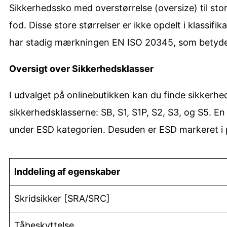
Sikkerhedssko med overstørrelse (oversize) til sto
fod. Disse store størrelser er ikke opdelt i klassif
har stadig mærkningen EN ISO 20345, som betyder a
Oversigt over Sikkerhedsklasser
I udvalget på onlinebutikken kan du finde sikkerh
sikkerhedsklasserne: SB, S1, S1P, S2, S3, og S5. E
under ESD kategorien. Desuden er ESD markeret i 
Inddeling af egenskaber
Skridsikker [SRA/SRC]
Tåbeskyttelse