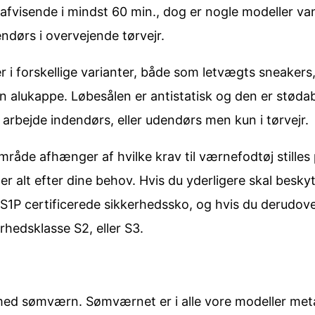
afvisende i mindst 60 min., dog er nogle modeller va
endørs i overvejende tørvejr.
i forskellige varianter, både som letvægts sneakers
f en alukappe. Løbesålen er antistatisk og den er stø
l arbejde indendørs, eller udendørs men kun i tørvejr.
råde afhænger af hvilke krav til værnefodtøj stilles p
r alt efter dine behov. Hvis du yderligere skal besky
S1P certificerede sikkerhedssko, og hvis du derudove
hedsklasse S2, eller S3.
ed sømværn. Sømværnet er i alle vore modeller metal