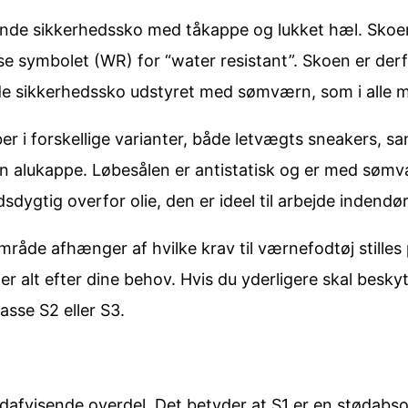
nde sikkerhedssko med tåkappe og lukket hæl. Skoens
e symbolet (WR) for “water resistant”. Skoen er derfo
rede sikkerhedssko udstyret med sømværn, som i alle 
 i forskellige varianter, både letvægts sneakers, s
f en alukappe. Løbesålen er antistatisk og er med sø
gtig overfor olie, den er ideel til arbejde indendørs
råde afhænger af hvilke krav til værnefodtøj stilles p
r alt efter dine behov. Hvis du yderligere skal besky
sse S2 eller S3.
dafvisende overdel. Det betyder at S1 er en stødab