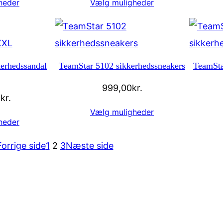
heder
Vælg muligheder
erhedssandal
TeamStar 5102 sikkerhedssneakers
TeamSta
999,00
kr.
0
kr.
Vælg muligheder
heder
Forrige side
1
2
3
Næste side