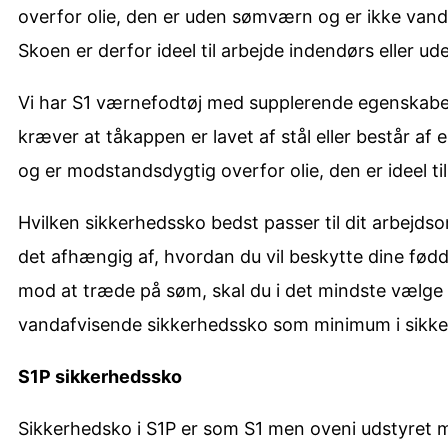
overfor olie, den er uden sømværn og er ikke vand
Skoen er derfor ideel til arbejde indendørs eller ud
Vi har S1 værnefodtøj med supplerende egenskaber 
kræver at tåkappen er lavet af stål eller består a
og er modstandsdygtig overfor olie, den er ideel ti
Hvilken sikkerhedssko bedst passer til dit arbejdsom
det afhængig af, hvordan du vil beskytte dine fødde
mod at træde på søm, skal du i det mindste vælge 
vandafvisende sikkerhedssko som minimum i sikker
S1P sikkerhedssko
Sikkerhedsko i S1P er som S1 men oveni udstyret m