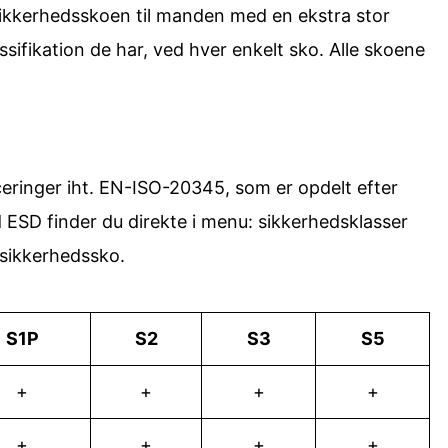
r sikkerhedsskoen til manden med en ekstra stor
ssifikation de har, ved hver enkelt sko. Alle skoene
ceringer iht. EN-ISO-20345, som er opdelt efter
 ESD finder du direkte i menu: sikkerhedsklasser
sikkerhedssko.
S1P
S2
S3
S5
+
+
+
+
+
+
+
+