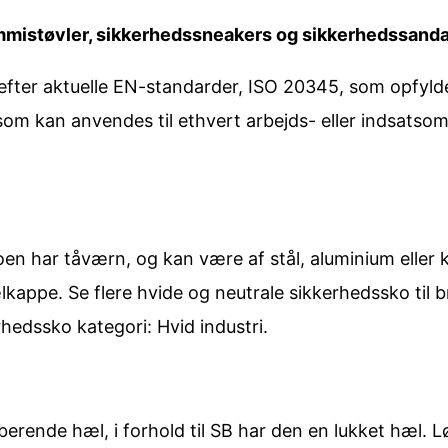
mistøvler, sikkerhedssneakers og sikkerhedssandale
fter aktuelle EN-standarder, ISO 20345, som opfyld
om kan anvendes til ethvert arbejds- eller indsatsomr
n har tåværn, og kan være af stål, aluminium eller 
hælkappe. Se flere hvide og neutrale sikkerhedssko til
hedssko kategori: Hvid industri.
rende hæl, i forhold til SB har den en lukket hæl. 