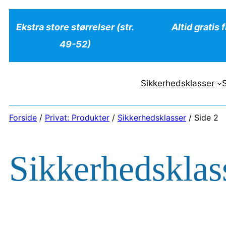
Ekstra store størrelser (str.
Altid gratis 
49-52)
Sikkerhedsklasser
Forside
/
Privat: Produkter
/
Sikkerhedsklasser
/ Side 2
Sikkerhedsklas