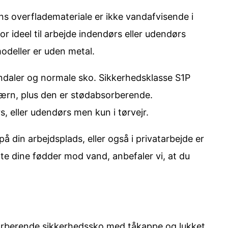
 overflademateriale er ikke vandafvisende i
r ideel til arbejde indendørs eller udendørs
modeller er uden metal.
andaler og normale sko. Sikkerhedsklasse S1P
mværn, plus den er stødabsorberende.
, eller udendørs men kun i tørvejr.
å din arbejdsplads, eller også i privatarbejde er
tte dine fødder mod vand, anbefaler vi, at du
sorberende sikkerhedssko med tåkappe og lukket