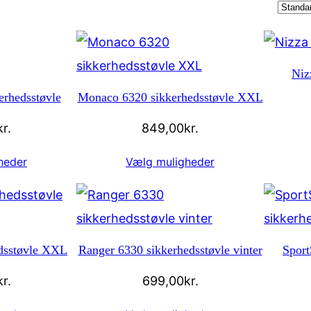
Niz
rhedsstøvle
Monaco 6320 sikkerhedsstøvle XXL
kr.
849,00
kr.
heder
Vælg muligheder
edsstøvle XXL
Ranger 6330 sikkerhedsstøvle vinter
Sport
kr.
699,00
kr.