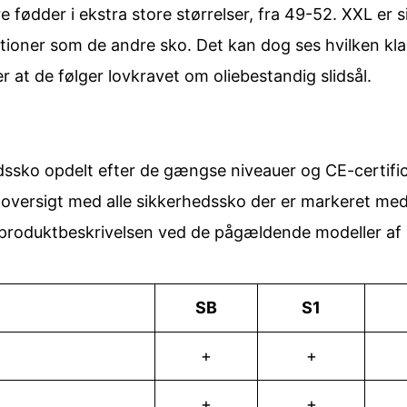
re fødder i ekstra store størrelser, fra 49-52. XXL e
ikationer som de andre sko. Det kan dog ses hvilken kla
t de følger lovkravet om oliebestandig slidsål.
edssko opdelt efter de gængse niveauer og CE-certifi
n oversigt med alle sikkerhedssko der er markeret med
produktbeskrivelsen ved de pågældende modeller af 
SB
S1
+
+
+
+