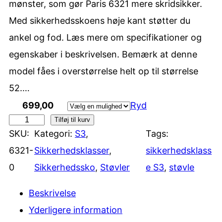
mønster, som gør Paris 6321 mere skridsikker.
Med sikkerhedsskoens høje kant støtter du
ankel og fod. Læs mere om specifikationer og
egenskaber i beskrivelsen. Bemærk at denne
model fåes i overstørrelse helt op til størrelse
52.…
699,00
Ryd
Tilføj til kurv
P
SKU:
Kategori:
S3
, 
Tags:
a
6321-
Sikkerhedsklasser
, 
sikkerhedsklass
r
0
Sikkerhedssko
, 
Støvler
e S3
, 
støvle
i
s
Beskrivelse
6
Yderligere information