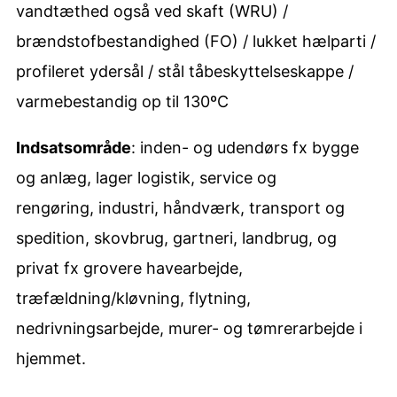
vandtæthed også ved skaft (WRU) /
t
brændstofbestandighed (FO) / lukket hælparti­­ /
ø
profileret ydersål / stål tåbeskyttelseskappe /
v
varmebestandig op til 130ºC
l
e
Indsatsområde
: inden- og udendørs fx bygge
a
og anlæg, lager logistik, service og
n
rengøring, industri, håndværk, transport og
t
spedition, skovbrug, gartneri, landbrug, og
a
privat fx grovere havearbejde,
l
træfældning/kløvning, flytning,
nedrivningsarbejde, murer- og tømrerarbejde i
hjemmet.