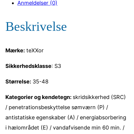
3
Anmeldelser (0)
2
1
Beskrivelse
s
i
Mærke:
teXXor
k
k
Sikkerhedsklasse
: S3
e
Størrelse:
35-48
r
h
Kategorier og kendetegn:
skridsikkerhed (SRC)
e
/ penetrationsbeskyttelse sømværn (P) /
d
antistatiske egenskaber (A) / energiabsorbering
s
i hælområdet (E) / vandafvisende min 60 min. /
s