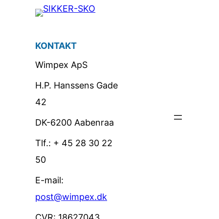
KONTAKT
Wimpex ApS
H.P. Hanssens Gade
42
DK-6200 Aabenraa
Tlf.: + 45 28 30 22
50
E-mail:
post@wimpex.dk
CVR: 18627043