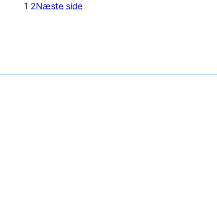
1
2
Næste side