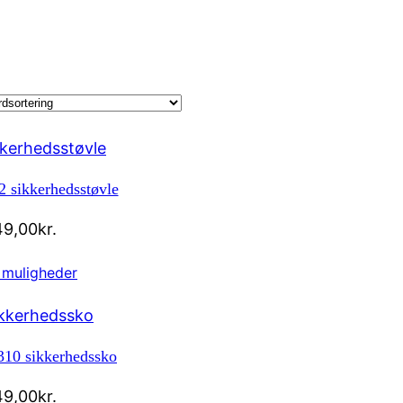
 sikkerhedsstøvle
49,00
kr.
 muligheder
310 sikkerhedssko
49,00
kr.