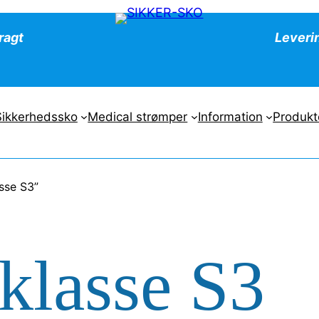
fragt
Leveri
Sikkerhedssko
Medical strømper
Information
Produkt
sse S3”
klasse S3