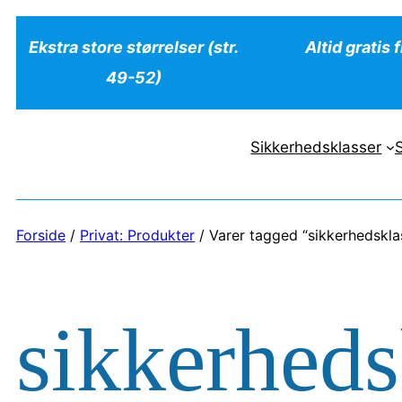
Ekstra store størrelser (str.
Altid gratis 
49-52)
Sikkerhedsklasser
Forside
/
Privat: Produkter
/ Varer tagged “sikkerhedskla
sikkerheds