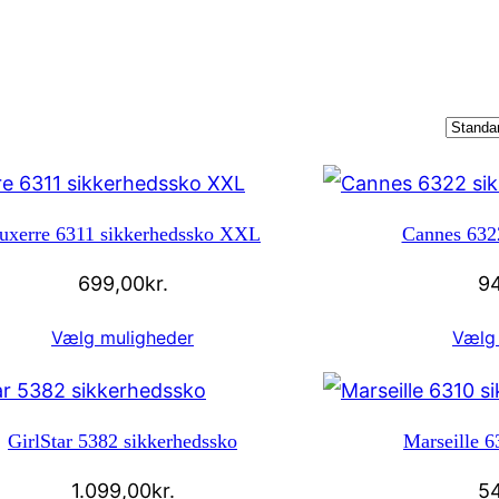
uxerre 6311 sikkerhedssko XXL
Cannes 6322
699,00
kr.
9
Vælg muligheder
Vælg
GirlStar 5382 sikkerhedssko
Marseille 6
1.099,00
kr.
5