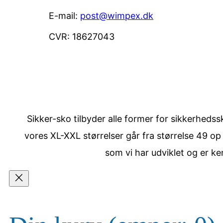
E-mail:
post@wimpex.dk
CVR: 18627043
Sikker-sko tilbyder alle former for sikkerhedssk
vores XL-XXL størrelser går fra størrelse 49 op
som vi har udviklet og er ke