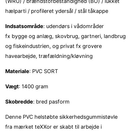
(WRU) / brændstofbestandighed (BO) / lukket
g
hælparti / profileret ydersål / stål tåkappe
u
m
Indsatsområde
: udendørs i vådområder
m
fx bygge og anlæg, skovbrug, gartneri, landbrug
i
og fiskeindustrien, og privat fx grovere
s
havearbejde, træfældning/kløvning
t
Materiale
: PVC SORT
ø
v
Vægt
: 1400 gram
l
Skobredde
: bred pasform
e
S
Denne PVC helstøbte sikkerhedsgummistøvle
5
fra mærket teXXor er skabt til arbejde i