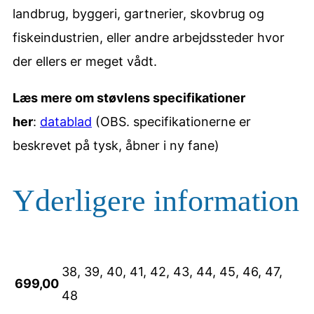
a
landbrug, byggeri, gartnerier, skovbrug og
n
fiskeindustrien, eller andre arbejdssteder hvor
t
der ellers er meget vådt.
a
Læs mere om støvlens specifikationer
l
her
:
datablad
(OBS. specifikationerne er
beskrevet på tysk, åbner i ny fane)
Yderligere information
38, 39, 40, 41, 42, 43, 44, 45, 46, 47,
699,00
48