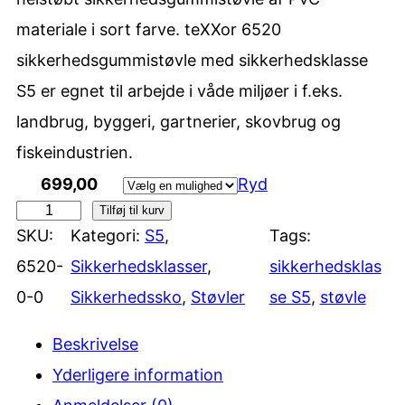
materiale i sort farve. teXXor 6520
sikkerhedsgummistøvle med sikkerhedsklasse
S5 er egnet til arbejde i våde miljøer i f.eks.
landbrug, byggeri, gartnerier, skovbrug og
fiskeindustrien.
699,00
Ryd
Tilføj til kurv
t
SKU:
Kategori:
S5
, 
Tags:
e
6520-
Sikkerhedsklasser
, 
sikkerhedsklas
X
0-0
Sikkerhedssko
, 
Støvler
se S5
, 
støvle
X
o
Beskrivelse
r
Yderligere information
6