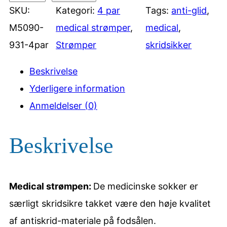
SKU:
Kategori:
4 par
Tags:
anti-glid
, 
p
M5090-
medical strømper
, 
medical
, 
a
931-4par
Strømper
skridsikker
r
s
Beskrivelse
k
Yderligere information
r
Anmeldelser (0)
i
d
Beskrivelse
h
æ
Medical strømpen:
De medicinske sokker er
m
særligt skridsikre takket være den høje kvalitet
m
af antiskrid-materiale på fodsålen.
e