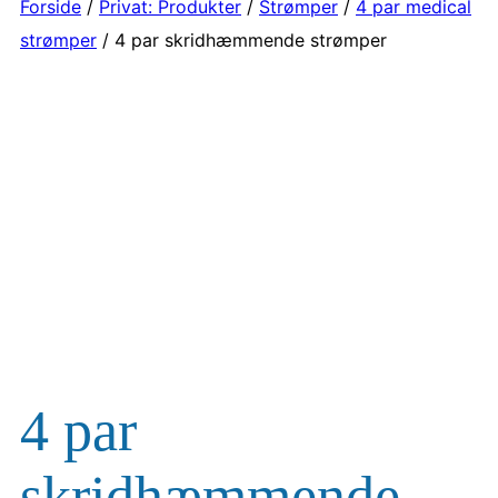
Forside
/
Privat: Produkter
/
Strømper
/
4 par medical
strømper
/ 4 par skridhæmmende strømper
4 par
skridhæmmende