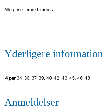
t
Alle priser er inkl. moms.
a
l
Yderligere information
4 par
34-36, 37-39, 40-42, 43-45, 46-48
Anmeldelser