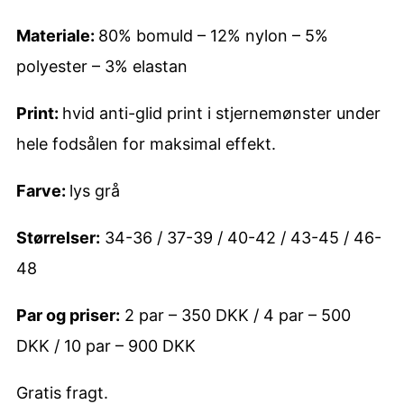
n
Materiale:
80% bomuld – 12% nylon – 5%
d
polyester – 3% elastan
e
Print:
hvid anti-glid print i stjernemønster under
s
hele fodsålen for maksimal effekt.
t
r
Farve:
lys grå
ø
m
Størrelser:
34-36 / 37-39 / 40-42 / 43-45 / 46-
p
48
e
Par og priser:
2 par – 350 DKK / 4 par – 500
r
DKK / 10 par – 900 DKK
a
n
Gratis fragt.